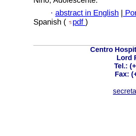
Niño; Adolescente.
·
abstract in English
|
Por
Spanish (
pdf
)
Centro Hospit
Lord 
Tel.: 
Fax: 
secret