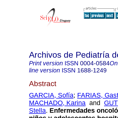
Archivos de Pediatría 
Print version
ISSN
0004-0584
On
line version
ISSN
1688-1249
Abstract
GARCIA, Sofía
;
FARIAS, Gas
MACHADO, Karina
and
GUT
Stella
.
Enfermedades oncoló