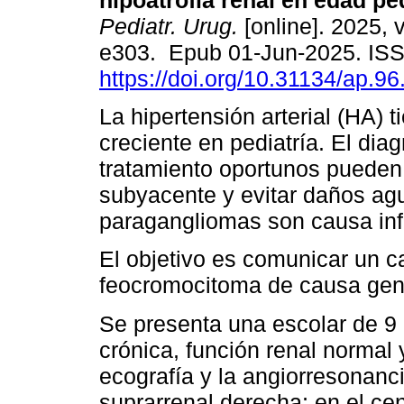
hipoatrofia renal en edad ped
Pediatr. Urug.
[online]. 2025, v
e303. Epub 01-Jun-2025. IS
https://doi.org/10.31134/ap.96
La hipertensión arterial (HA) 
creciente en pediatría. El diag
tratamiento oportunos pueden
subyacente y evitar daños ag
paragangliomas son causa inf
El objetivo es comunicar un 
feocromocitoma de causa genéti
Se presenta una escolar de 9
crónica, función renal normal
ecografía y la angiorresonanc
suprarrenal derecha; en el c