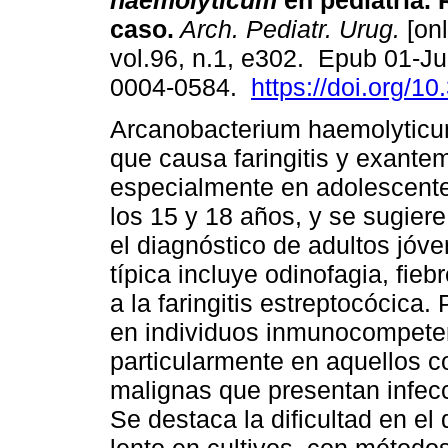
haemolyticum
en pediatría. 
caso.
Arch. Pediatr. Urug.
[onl
vol.96, n.1, e302. Epub 01-J
0004-0584.
https://doi.org/1
Arcanobacterium haemolyticu
que causa faringitis y exante
especialmente en adolescente
los 15 y 18 años, y se sugier
el diagnóstico de adultos jó
típica incluye odinofagia, fieb
a la faringitis estreptocócica
en individuos inmunocompete
particularmente en aquellos c
malignas que presentan infecci
Se destaca la dificultad en el