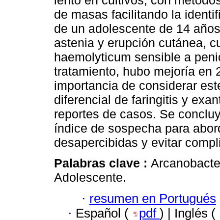
lento en cultivos, con métod
de masas facilitando la identi
de un adolescente de 14 años,
astenia y erupción cutánea, cu
haemolyticum sensible a penici
tratamiento, hubo mejoría en 2
importancia de considerar est
diferencial de faringitis y ex
reportes de casos. Se conclu
índice de sospecha para abor
desapercibidas y evitar compl
Palabras clave :
Arcanobacter
Adolescente.
·
resumen en Portugués
·
Español (
pdf
) | Inglés (