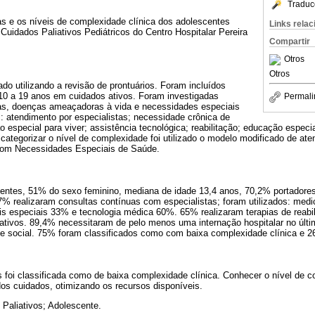
Traduc
as e os níveis de complexidade clínica dos adolescentes
Links rela
Cuidados Paliativos Pediátricos do Centro Hospitalar Pereira
Compartir
Otros
Otros
ado utilizando a revisão de prontuários. Foram incluídos
10 a 19 anos em cuidados ativos. Foram investigadas
Permali
as, doenças ameaçadoras à vida e necessidades especiais
: atendimento por especialistas; necessidade crônica de
especial para viver; assistência tecnológica; reabilitação; educação especial
categorizar o nível de complexidade foi utilizado o modelo modificado de ate
com Necessidades Especiais de Saúde.
centes, 51% do sexo feminino, mediana de idade 13,4 anos, 70,2% portadores
97% realizaram consultas contínuas com especialistas; foram utilizados: me
ais especiais 33% e tecnologia médica 60%. 65% realizaram terapias de reabi
ativos. 89,4% necessitaram de pelo menos uma internação hospitalar no últ
e social. 75% foram classificados como com baixa complexidade clínica e 
 foi classificada como de baixa complexidade clínica. Conhecer o nível de c
dos cuidados, otimizando os recursos disponíveis.
Paliativos; Adolescente.