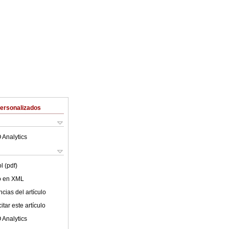
Personalizados
 Analytics
l (pdf)
lo en XML
cias del artículo
tar este artículo
 Analytics