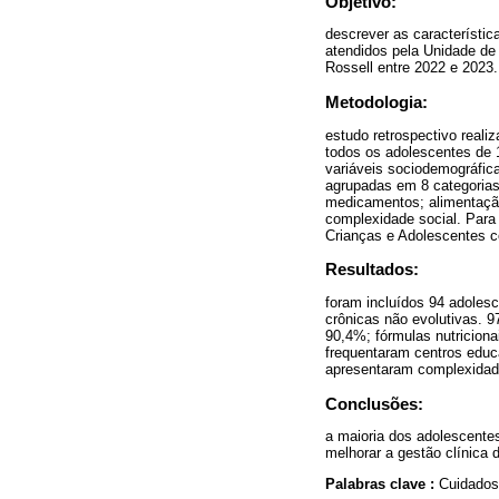
Objetivo:
descrever as característic
atendidos pela Unidade de 
Rossell entre 2022 e 2023.
Metodologia:
estudo retrospectivo realiz
todos os adolescentes de 
variáveis sociodemográfic
agrupadas em 8 categorias
medicamentos; alimentação 
complexidade social. Para 
Crianças e Adolescentes 
Resultados:
foram incluídos 94 adoles
crônicas não evolutivas. 
90,4%; fórmulas nutricion
frequentaram centros educ
apresentaram complexidad
Conclusões:
a maioria dos adolescentes
melhorar a gestão clínica 
Palabras clave :
Cuidados 