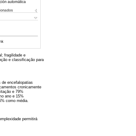
ción automática
cionados
nk
; fragilidade e
nção e classificação para
 de encefalopatias
dicamentos cronicamente
litação e 79%
imo ano e 15%
26% como média.
omplexidade permitirá