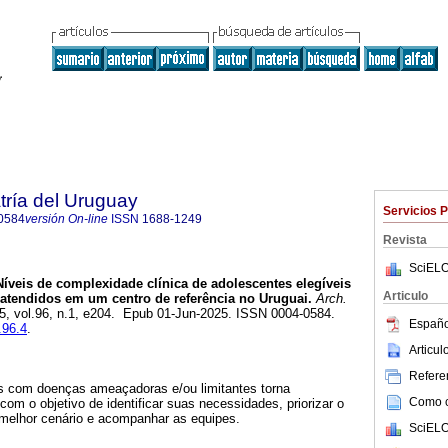
tría del Uruguay
Servicios 
0584
versión On-line
ISSN
1688-1249
Revista
SciELO
íveis de complexidade clínica de adolescentes elegíveis
Articulo
 atendidos em um centro de referência no Uruguai.
Arch.
25, vol.96, n.1, e204. Epub 01-Jun-2025. ISSN 0004-0584.
Españo
.96.4
.
Articu
Referen
s com doenças ameaçadoras e/ou limitantes torna
Como ci
com o objetivo de identificar suas necessidades, priorizar o
 melhor cenário e acompanhar as equipes.
SciELO