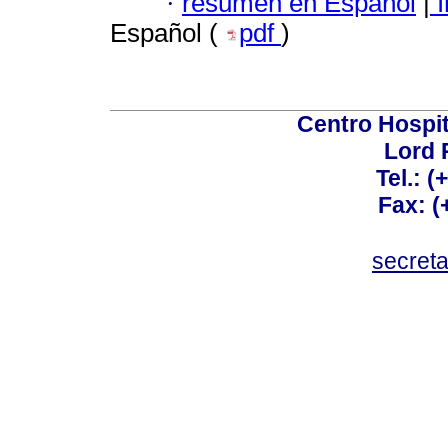
·
resumen en Español
|
I
Español (
pdf
)
Centro Hospit
Lord 
Tel.: 
Fax: 
secret