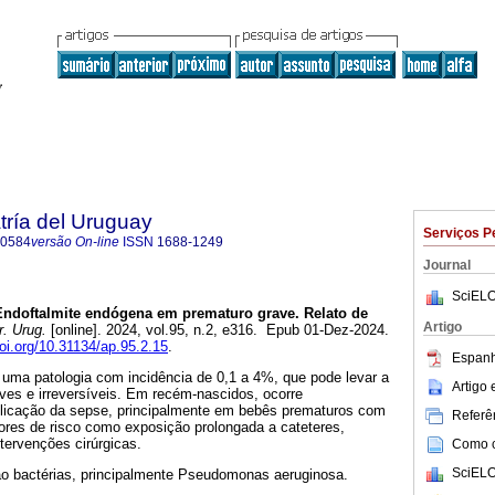
tría del Uruguay
Serviços P
-0584
versão On-line
ISSN
1688-1249
Journal
SciELO
ndoftalmite endógena em prematuro grave. Relato de
Artigo
r. Urug.
[online]. 2024, vol.95, n.2, e316. Epub 01-Dez-2024.
doi.org/10.31134/ap.95.2.15
.
Espanh
 uma patologia com incidência de 0,1 a 4%, que pode levar a
Artigo
ves e irreversíveis. Em recém-nascidos, ocorre
licação da sepse, principalmente em bebês prematuros com
Referên
ores de risco como exposição prolongada a cateteres,
ntervenções cirúrgicas.
Como ci
SciELO
o bactérias, principalmente Pseudomonas aeruginosa.