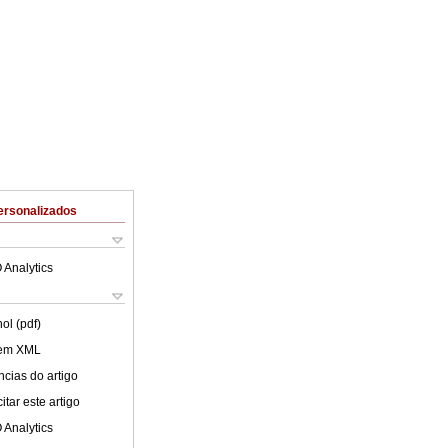
ersonalizados
 Analytics
ol (pdf)
 em XML
cias do artigo
tar este artigo
 Analytics