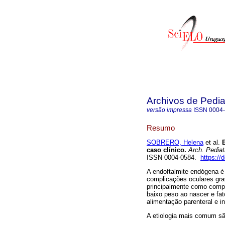
Archivos de Pedia
versão impressa
ISSN
0004
Resumo
SOBRERO, Helena
et al.
E
caso clínico.
Arch. Pediat
ISSN 0004-0584.
https://
A endoftalmite endógena é
complicações oculares gra
principalmente como comp
baixo peso ao nascer e fat
alimentação parenteral e i
A etiologia mais comum sã