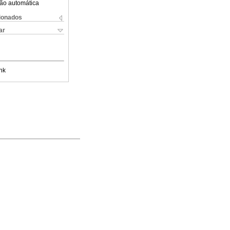
ão automática
cionados
ar
nk