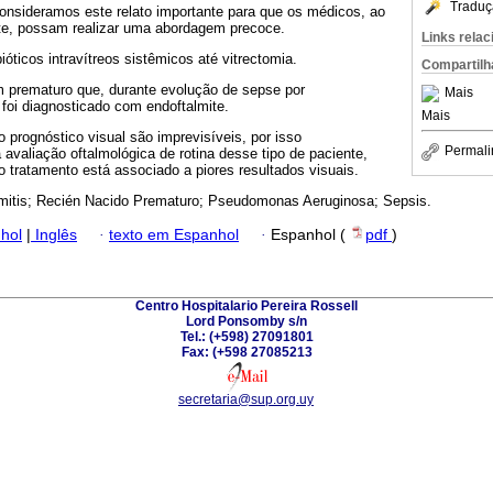
Traduç
consideramos este relato importante para que os médicos, ao
te, possam realizar uma abordagem precoce.
Links rela
ióticos intravítreos sistêmicos até vitrectomia.
Compartilh
 prematuro que, durante evolução de sepse por
Mais
oi diagnosticado com endoftalmite.
Mais
o prognóstico visual são imprevisíveis, por isso
Permali
avaliação oftalmológica de rotina desse tipo de paciente,
do tratamento está associado a piores resultados visuais.
mitis; Recién Nacido Prematuro; Pseudomonas Aeruginosa; Sepsis.
hol
|
Inglês
·
texto em Espanhol
·
Espanhol (
pdf
)
Centro Hospitalario Pereira Rossell
Lord Ponsomby s/n
Tel.: (+598) 27091801
Fax: (+598 27085213
secretaria@sup.org.uy