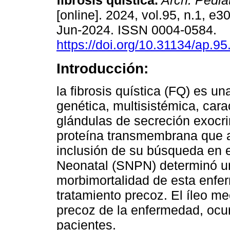
fibrosis quística.
Arch. Pediat
[online]. 2024, vol.95, n.1, e
Jun-2024. ISSN 0004-0584.
https://doi.org/10.31134/ap.95
Introducción:
la fibrosis quística (FQ) es u
genética, multisistémica, cara
glándulas de secreción exocr
proteína transmembrana que a
inclusión de su búsqueda en 
Neonatal (SNPN) determinó un
morbimortalidad de esta enfe
tratamiento precoz. El íleo m
precoz de la enfermedad, ocu
pacientes.