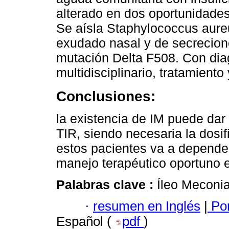
alterado en dos oportunidades
Se aísla Staphylococcus aur
exudado nasal y de secrecione
mutación Delta F508. Con diag
multidisciplinario, tratamiento
Conclusiones:
la existencia de IM puede dar 
TIR, siendo necesaria la dosif
estos pacientes va a depender
manejo terapéutico oportuno e
Palabras clave :
Íleo Meconial
·
resumen en Inglés
|
Por
Español (
pdf
)