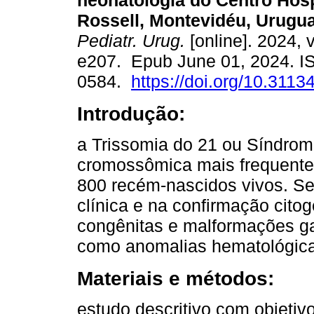
neonatologia do Centro Hosp
Rossell, Montevidéu, Urugua
Pediatr. Urug.
[online]. 2024, v
e207. Epub June 01, 2024. I
0584.
https://doi.org/10.3113
Introdução:
a Trissomia do 21 ou Síndrom
cromossômica mais frequente,
800 recém-nascidos vivos. Se
clínica e na confirmação cito
congênitas e malformações gas
como anomalias hematológicas 
Materiais e métodos:
estudo descritivo com objetiv