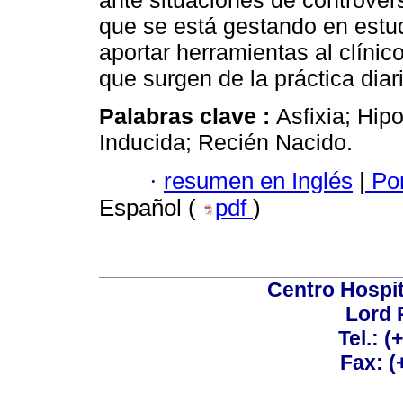
ante situaciones de controvers
que se está gestando en estud
aportar herramientas al clínic
que surgen de la práctica diar
Palabras clave :
Asfixia; Hip
Inducida; Recién Nacido.
·
resumen en Inglés
|
Por
Español (
pdf
)
Centro Hospit
Lord 
Tel.: 
Fax: 