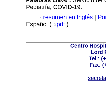
Palabras clave :
Servicio de 
Pediatría; COVID-19.
·
resumen en Inglés
|
Por
Español (
pdf
)
Centro Hospit
Lord 
Tel.: 
Fax: 
secret