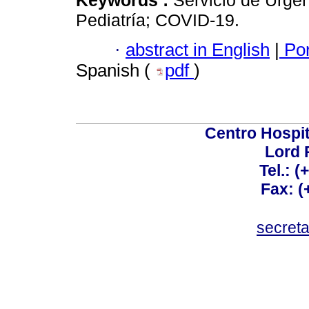
Keywords :
Servicio de Urge
Pediatría; COVID-19.
·
abstract in English
|
Por
Spanish (
pdf
)
Centro Hospit
Lord 
Tel.: 
Fax: 
secret