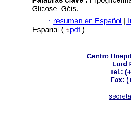
Glicose; Géis.
·
resumen en Español
|
I
Español (
pdf
)
Centro Hospit
Lord 
Tel.: 
Fax: 
secret