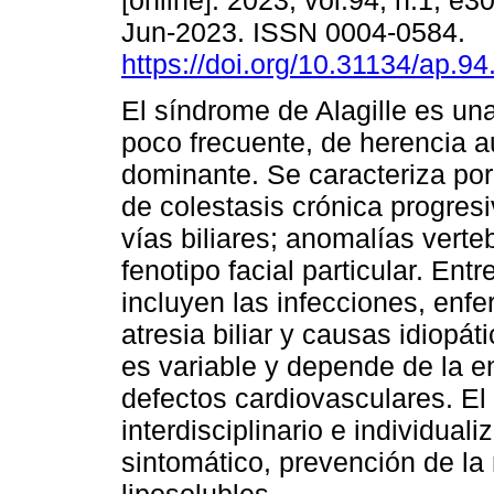
[online]. 2023, vol.94, n.1, e
Jun-2023. ISSN 0004-0584.
https://doi.org/10.31134/ap.94
El síndrome de Alagille es un
poco frecuente, de herencia 
dominante. Se caracteriza por
de colestasis crónica progres
vías biliares; anomalías verte
fenotipo facial particular. Ent
incluyen las infecciones, en
atresia biliar y causas idiopá
es variable y depende de la en
defectos cardiovasculares. El
interdisciplinario e individual
sintomático, prevención de la 