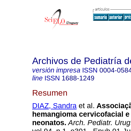
Archivos de Pediatría 
versión impresa
ISSN
0004-058
line
ISSN
1688-1249
Resumen
DIAZ, Sandra
et al.
Associaç
hemangioma cervicofacial e
neonatos.
Arch. Pediatr. Urug