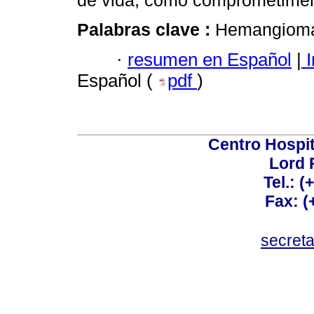
de vida, como comprometimen
Palabras clave :
Hemangioma
·
resumen en Español
|
I
Español (
pdf
)
Centro Hospit
Lord 
Tel.: 
Fax: 
secret