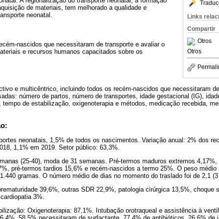
onatal. A regionalização do transporte neonatal, a formação
Traduc
quisição de materiais, tem melhorado a qualidade e
ransporte neonatal.
Links rela
Compartir
Otros
recém-nascidos que necessitaram de transporte e avaliar o
Otros
ateriais e recursos humanos capacitados sobre os
Permali
ectivo e multicêntrico, incluindo todos os recém-nascidos que necessitaram de
sadas: número de partos, número de transportes, idade gestacional (IG), id
, tempo de estabilização, oxigenoterapia e métodos, medicação recebida, mei
ão:
sportes neonatais, 1,5% de todos os nascimentos. Variação anual: 2% dos r
18, 1,1% em 2019. Setor público: 63,3%.
semanas (25-40), moda de 31 semanas. Pré-termos maduros extremos 4,17%, 
%, pré-termos tardios 15,6% e recém-nascidos a termo 25%. O peso médio a
1.440 gramas. O número médio de dias no momento do traslado foi de 2,1 (3 
 prematuridade 39,6%, outras SDR 22,9%, patologia cirúrgica 13,5%, choque 
 cardiopatia 3%.
ilização: Oxigenoterapia: 87,1%. Intubação orotraqueal e assistência à ven
6,4%. 58,5% necessitaram de surfactante, 77,4% de antibióticos, 26,6% de i