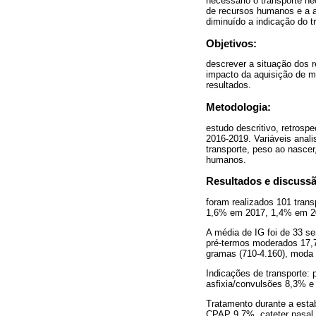
necessário o transporte ne
de recursos humanos e a a
diminuído a indicação do t
Objetivos:
descrever a situação dos 
impacto da aquisição de m
resultados.
Metodologia:
estudo descritivo, retrosp
2016-2019. Variáveis anali
transporte, peso ao nascer
humanos.
Resultados e discuss
foram realizados 101 tran
1,6% em 2017, 1,4% em 20
A média de IG foi de 33 
pré-termos moderados 17,7
gramas (710-4.160), moda 
Indicações de transporte:
asfixia/convulsões 8,3% e
Tratamento durante a estab
CPAP 9,7%, cateter nasal 