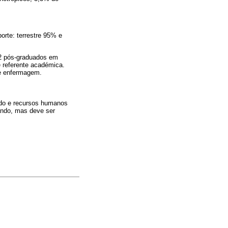
rte: terrestre 95% e
 2 pós-graduados em
e referente académica.
de enfermagem.
uado e recursos humanos
ando, mas deve ser