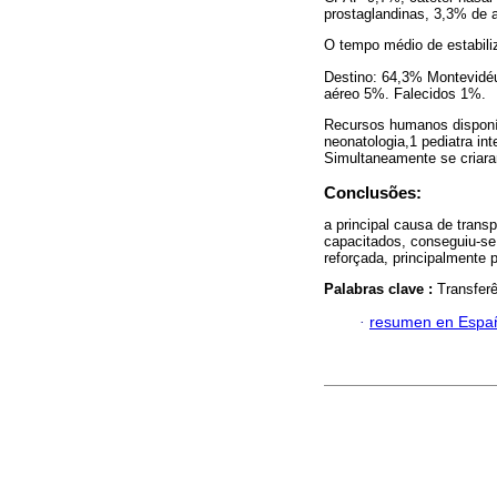
prostaglandinas, 3,3% de a
O tempo médio de estabiliz
Destino: 64,3% Montevidé
aéreo 5%. Falecidos 1%.
Recursos humanos disponív
neonatologia,1 pediatra in
Simultaneamente se criara
Conclusões:
a principal causa de trans
capacitados, conseguiu-s
reforçada, principalmente
Palabras clave :
Transfer
·
resumen en Espa