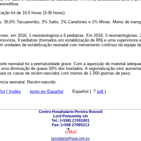
minofilina.
ação foi de 10,5 horas (3-36 horas).
u, 30,6% Tacuarembo, 3% Salto, 1% Canelones e 1% Minas. Meios de transpo
eis: em 2016, 1 neonatologista e 6 pediatras. Em 2019, 3 neonatologistas,
tensivista, 9 pediatras (treinados em estabilização de RN) e uma supervisora 
m unidades de estabilização neonatal com treinamento contínuo da equipe 
porte neonatal foi a prematuridade grave. Com a aquisição de material adeq
e uma diminuição de quase 50% dos traslados. A regionalização vem aument
 para os casos de recém-nascidos com menos de 1.000 gramas de peso.
ência neonatal; Recém-nascido.
ñol
|
Inglés
·
texto en Español
·
Español (
pdf
)
Centro Hospitalario Pereira Rossell
Lord Ponsomby s/n
Tel.: (+598) 27091801
Fax: (+598 27085213
secretaria@sup.org.uy