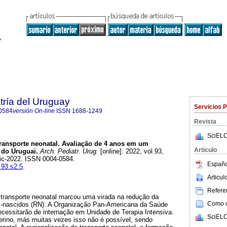
tría del Uruguay
Servicios 
0584
versión On-line
ISSN
1688-1249
Revista
SciELO
ransporte neonatal. Avaliação de 4 anos em um
Articulo
 do Uruguai.
Arch. Pediatr. Urug.
[online]. 2022, vol.93,
ic-2022. ISSN 0004-0584.
Españo
.93.s2.5
.
Articu
Referen
 transporte neonatal marcou uma virada na redução da
Como ci
m-nascidos (RN). A Organização Pan-Americana da Saúde
essitarão de internação em Unidade de Terapia Intensiva.
SciELO
uterino, más muitas vezes isso não é possível, sendo