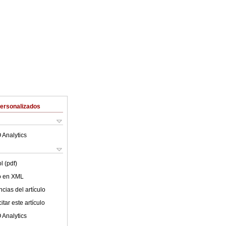
Personalizados
 Analytics
l (pdf)
lo en XML
cias del artículo
tar este artículo
 Analytics