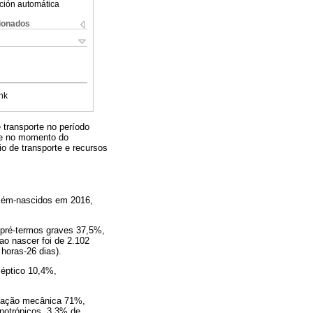
ción automática
cionados
nk
 transporte no período
ade no momento do
o de transporte e recursos
ecém-nascidos em 2016,
pré-termos graves 37,5%,
o nascer foi de 2.102
horas-26 dias).
séptico 10,4%,
tilação mecânica 71%,
notrópicos, 3,3% de