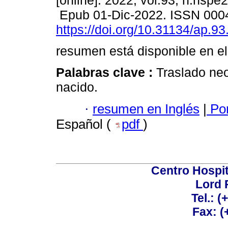
[online]. 2022, vol.93, n.nspe
Epub 01-Dic-2022. ISSN 000
https://doi.org/10.31134/ap.93
resumen está disponible en el
Palabras clave :
Traslado ne
nacido.
·
resumen en Inglés
|
Por
Español (
pdf
)
Centro Hospit
Lord 
Tel.: 
Fax: 