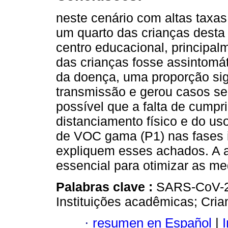
neste cenário com altas taxas
um quarto das crianças desta
centro educacional, principa
das crianças fosse assintomá
da doença, uma proporção sign
transmissão e gerou casos sec
possível que a falta de cump
distanciamento físico e do u
de VOC gama (P1) nas fases 
expliquem esses achados. A a
essencial para otimizar as m
Palabras clave :
SARS-CoV-2;
Instituições acadêmicas; Cria
·
resumen en Español
|
I