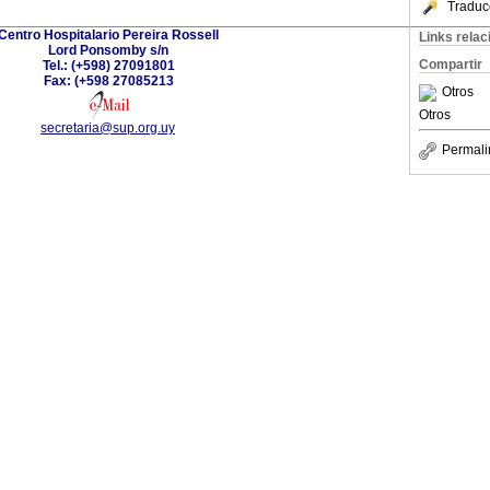
Traduc
Centro Hospitalario Pereira Rossell
Links rela
Lord Ponsomby s/n
Compartir
Tel.: (+598) 27091801
Fax: (+598 27085213
Otros
Otros
secretaria@sup.org.uy
Permali