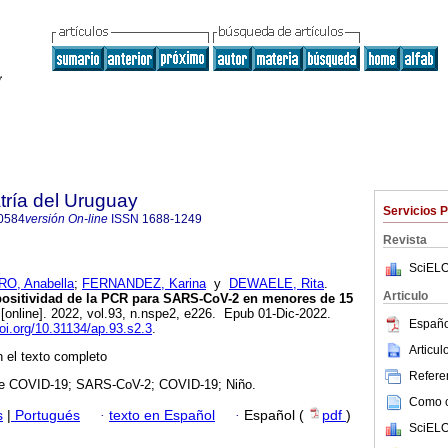
tría del Uruguay
Servicios 
0584
versión On-line
ISSN
1688-1249
Revista
SciELO
O, Anabella
;
FERNANDEZ, Karina
y
DEWAELE, Rita
.
Articulo
 positividad de la PCR para SARS-CoV-2 en menores de 15
[online]. 2022, vol.93, n.nspe2, e226. Epub 01-Dic-2022.
Españo
doi.org/10.31134/ap.93.s2.3
.
Articu
 el texto completo
Referen
e COVID-19; SARS-CoV-2; COVID-19; Niño.
Como ci
s
|
Portugués
·
texto en Español
·
Español (
pdf
)
SciELO