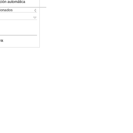
ción automática
cionados
nk