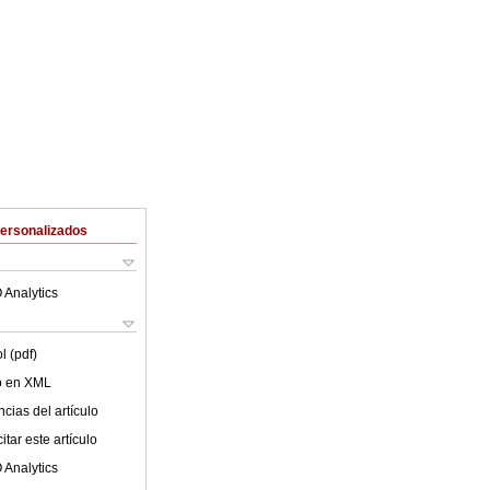
Personalizados
 Analytics
l (pdf)
lo en XML
cias del artículo
tar este artículo
 Analytics