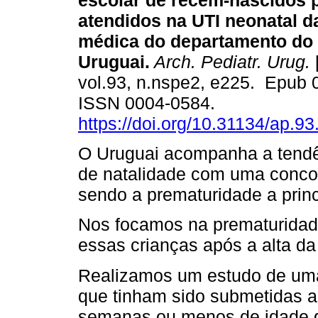
escolar de recém-nascidos 
atendidos na UTI neonatal d
médica do departamento do
Uruguai.
Arch. Pediatr. Urug.
vol.93, n.nspe2, e225. Epub 
ISSN 0004-0584.
https://doi.org/10.31134/ap.93
O Uruguai acompanha a tendên
de natalidade com uma concom
sendo a prematuridade a princi
Nos focamos na prematuridad
essas crianças após a alta da
Realizamos um estudo de uma 
que tinham sido submetidas a
semanas ou menos de idade g