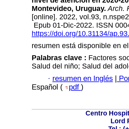
nivel de atención en 2020-20
Montevideo, Uruguay.
Arch. P
[online]. 2022, vol.93, n.nspe
Epub 01-Dic-2022. ISSN 000
https://doi.org/10.31134/ap.93
resumen está disponible en el
Palabras clave :
Factores so
Salud del niño; Salud del ado
·
resumen en Inglés
|
Por
Español (
pdf
)
Centro Hospit
Lord 
Tel.: 