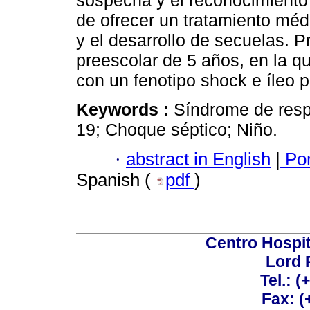
sospecha y el reconocimiento 
de ofrecer un tratamiento méd
y el desarrollo de secuelas. 
preescolar de 5 años, en la q
con un fenotipo shock e íleo pa
Keywords :
Síndrome de resp
19; Choque séptico; Niño.
·
abstract in English
|
Por
Spanish (
pdf
)
Centro Hospit
Lord 
Tel.: 
Fax: 