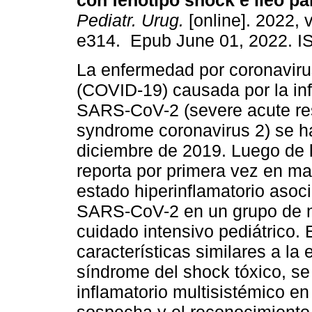
con fenotipo shock e íleo par
Pediatr. Urug.
[online]. 2022, 
e314. Epub June 01, 2022. I
La enfermedad por coronavir
(COVID-19) causada por la in
SARS-CoV-2 (severe acute res
syndrome coronavirus 2) se h
diciembre de 2019. Luego de 
reporta por primera vez en m
estado hiperinflamatorio asoc
SARS-CoV-2 en un grupo de n
cuidado intensivo pediátrico. 
características similares a l
síndrome del shock tóxico, 
inflamatorio multisistémico e