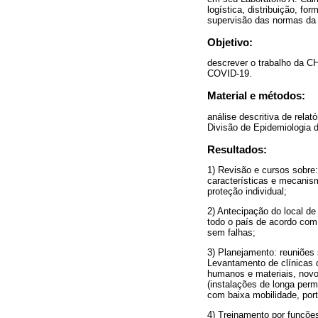
logística, distribuição, f
supervisão das normas da 
Objetivo:
descrever o trabalho da C
COVID-19.
Material e métodos:
análise descritiva de rela
Divisão de Epidemiologia 
Resultados:
1) Revisão e cursos sobre
características e mecanism
proteção individual;
2) Antecipação do local d
todo o país de acordo com 
sem falhas;
3) Planejamento: reuniõe
Levantamento de clínicas 
humanos e materiais, novo
(instalações de longa perm
com baixa mobilidade, por
4) Treinamento por funções