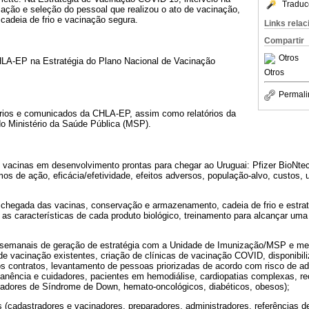
Traduc
ormação e seleção do pessoal que realizou o ato de vacinação,
cadeia de frio e vacinação segura.
Links rela
Compartir
Otros
HLA-EP na Estratégia do Plano Nacional de Vacinação
Otros
Permali
tórios e comunicados da CHLA-EP, assim como relatórios da
do Ministério da Saúde Pública (MSP).
: vacinas em desenvolvimento prontas para chegar ao Uruguai: Pfizer BioNte
os de ação, eficácia/efetividade, efeitos adversos, população-alvo, custos,
e chegada das vacinas, conservação e armazenamento, cadeia de frio e estrat
as características de cada produto biológico, treinamento para alcançar uma c
s semanais de geração de estratégia com a Unidade de Imunização/MSP e m
de vacinação existentes, criação de clínicas de vacinação COVID, disponibil
s contratos, levantamento de pessoas priorizadas de acordo com risco de ad
anência e cuidadores, pacientes em hemodiálise, cardiopatias complexas, re
tadores de Síndrome de Down, hemato-oncológicos, diabéticos, obesos);
 (cadastradores e vacinadores, preparadores, administradores, referências de