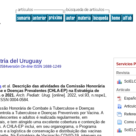
tría del Uruguay
Servicios 
0584
versión On-line
ISSN
1688-1249
Revista
SciELO
a
et al.
Descrição das atividades da Comissão Honorária
Articulo
e e Doenças Prevalentes (CHLA-EP) na Estratégia de
 o 2021.
Arch. Pediatr. Urug.
[online]. 2022, vol.93, n.nspe1,
Españo
ISSN 0004-0584.
Articu
ssão Honorária de Combate à Tuberculose e Doenças
ntrola a Tuberculose e Doenças Preveníveis por Vacina. A
Referen
lescentes e adultos é realizada regularmente, em
is, e tem atingido uma excelente cobertura e contenção de
Como ci
s. A CHLA-EP inclui, em seu organograma, o Programa
SciELO
 e a logística de conservação e distribuição das vacinas
mette. Na Estratégia de Vacinação COVID-19, interveio na