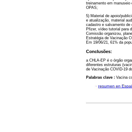
treinamento em manuseio e
OPAS;
5) Material de apoio/publ
e atualização, material au
cadastro e salvamento de c
Pfizer, vídeo tutorial pa
Comissão organizou, plane
Estratégia de Vacinação CO
Em 19/06/21, 61% da popu
Conclusões:
a CHLA-EP é o órgão orga
diferentes estruturas (vac
de Vacinação COVID-19 d
Palabras clave :
Vacina c
·
resumen en Espa