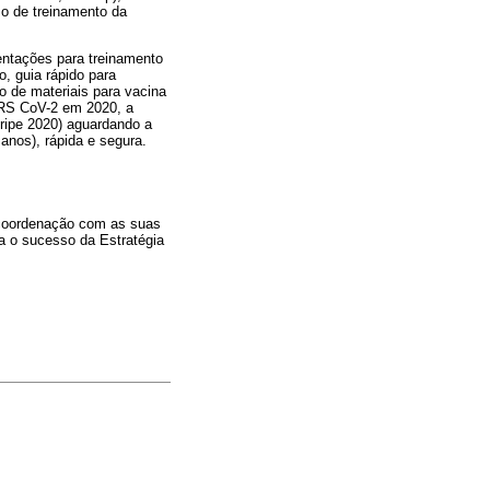
o de treinamento da
entações para treinamento
o, guia rápido para
o de materiais para vacina
ARS CoV-2 em 2020, a
gripe 2020) aguardando a
anos), rápida e segura.
 coordenação com as suas
ra o sucesso da Estratégia