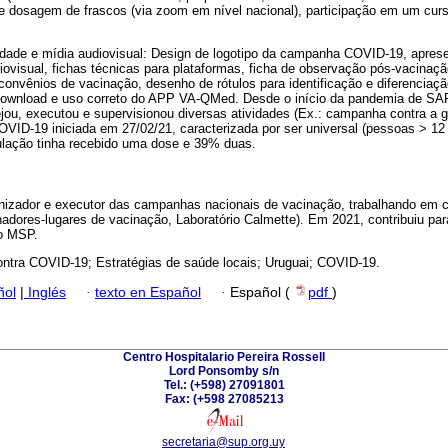
 dosagem de frascos (via zoom em nível nacional), participação em um curs
icidade e mídia audiovisual: Design de logotipo da campanha COVID-19, apres
diovisual, fichas técnicas para plataformas, ficha de observação pós-vacinaçã
onvênios de vacinação, desenho de rótulos para identificação e diferenciaçã
ra download e uso correto do APP VA-QMed. Desde o início da pandemia de S
jou, executou e supervisionou diversas atividades (Ex.: campanha contra a 
VID-19 iniciada em 27/02/21, caracterizada por ser universal (pessoas > 12 
lação tinha recebido uma dose e 39% duas.
nizador e executor das campanhas nacionais de vacinação, trabalhando em
inadores-lugares de vacinação, Laboratório Calmette). Em 2021, contribuiu pa
o MSP.
ontra COVID-19; Estratégias de saúde locais; Uruguai; COVID-19.
ñol
|
Inglés
·
texto en Español
·
Español (
pdf
)
Centro Hospitalario Pereira Rossell
Lord Ponsomby s/n
Tel.: (+598) 27091801
Fax: (+598 27085213
secretaria@sup.org.uy