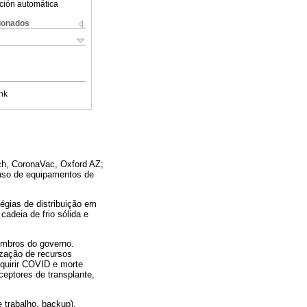
ción automática
cionados
nk
ch, CoronaVac, Oxford AZ;
 uso de equipamentos de
égias de distribuição em
adeia de frio sólida e
embros do governo.
ização de recursos
quirir COVID e morte
ceptores de transplante,
 trabalho, backup),