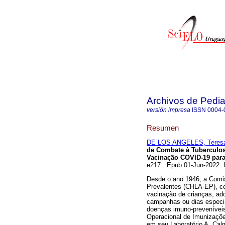
Archivos de Pedia
versión impresa
ISSN
0004-
Resumen
DE LOS ANGELES, Teres
de Combate à Tuberculos
Vacinação COVID-19 para
e217. Epub 01-Jun-2022. 
Desde o ano 1946, a Comi
Prevalentes (CHLA-EP), co
vacinação de crianças, ado
campanhas ou dias especia
doenças imuno-prevenívei
Operacional de Imunizações
em seu Laboratório A. Cal