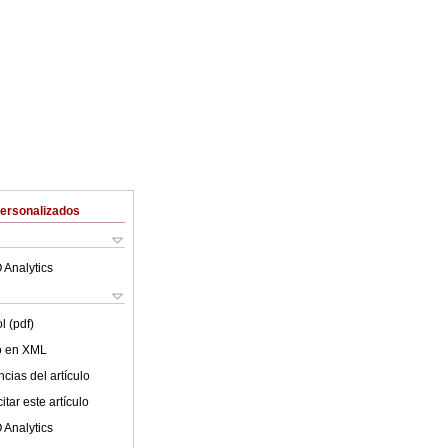
Personalizados
 Analytics
l (pdf)
lo en XML
cias del artículo
tar este artículo
 Analytics