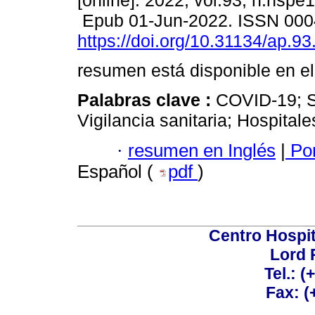
[online]. 2022, vol.93, n.nspe
Epub 01-Jun-2022. ISSN 000
https://doi.org/10.31134/ap.93
resumen está disponible en el
Palabras clave :
COVID-19; 
Vigilancia sanitaria; Hospitale
·
resumen en Inglés
|
Por
Español (
pdf
)
Centro Hospit
Lord 
Tel.: 
Fax: 