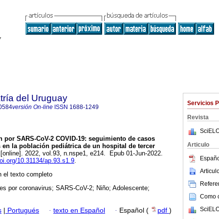
tría del Uruguay
Servicios 
0584
versión On-line
ISSN
1688-1249
Revista
SciELO
n por SARS-CoV-2 COVID-19: seguimiento de casos
Articulo
en la población pediátrica de un hospital de tercer
[online]. 2022, vol.93, n.nspe1, e214. Epub 01-Jun-2022.
Españo
doi.org/10.31134/ap.93.s1.9
.
Articu
 el texto completo
Referen
nes por coronavirus; SARS-CoV-2; Niño; Adolescente;
Como ci
SciELO
s
|
Portugués
·
texto en Español
·
Español (
pdf
)