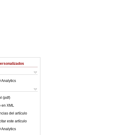
Personalizados
 Analytics
l (pdf)
lo en XML
cias del artículo
tar este artículo
 Analytics