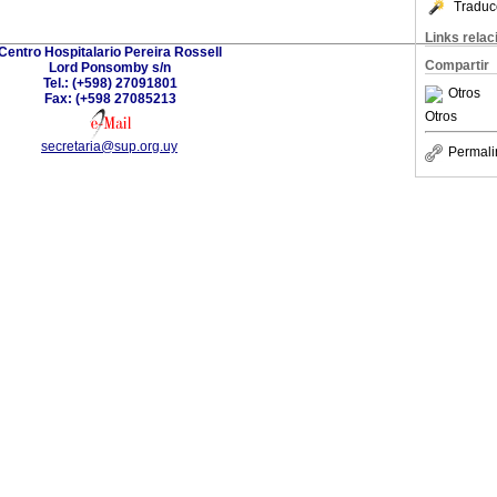
Traduc
Links rela
Centro Hospitalario Pereira Rossell
Compartir
Lord Ponsomby s/n
Tel.: (+598) 27091801
Otros
Fax: (+598 27085213
Otros
secretaria@sup.org.uy
Permali