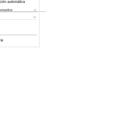
ción automática
cionados
nk