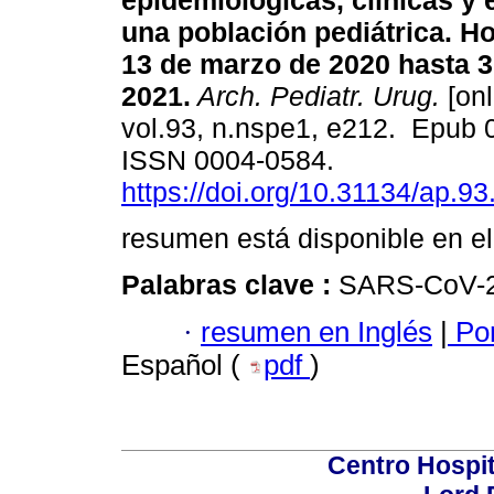
epidemiológicas, clínicas y 
una población pediátrica. Hos
13 de marzo de 2020 hasta 3
2021.
Arch. Pediatr. Urug.
[onl
vol.93, n.nspe1, e212. Epub 
ISSN 0004-0584.
https://doi.org/10.31134/ap.93
resumen está disponible en el
Palabras clave :
SARS-CoV-2;
·
resumen en Inglés
|
Por
Español (
pdf
)
Centro Hospit