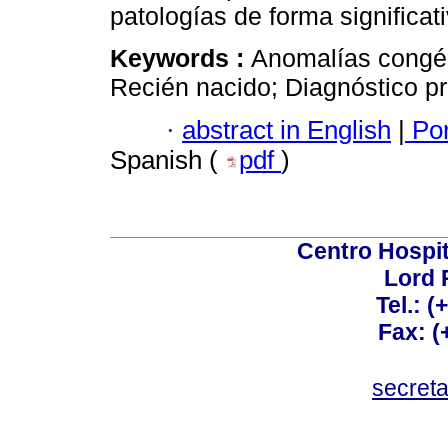
patologías de forma significati
Keywords :
Anomalías congén
Recién nacido; Diagnóstico pr
·
abstract in English
|
Por
Spanish (
pdf
)
Centro Hospit
Lord 
Tel.: 
Fax: 
secret