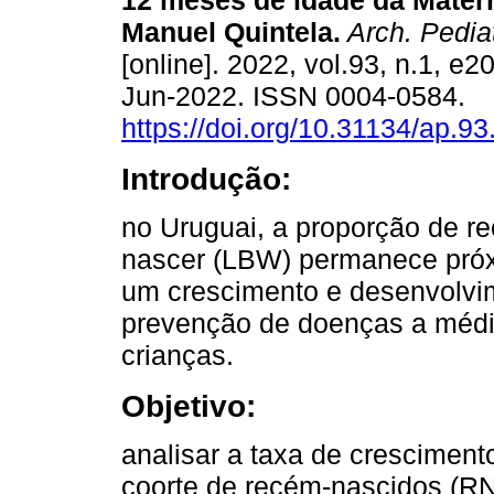
12 meses de idade da Mater
Manuel Quintela.
Arch. Pediat
[online]. 2022, vol.93, n.1, e
Jun-2022. ISSN 0004-0584.
https://doi.org/10.31134/ap.93
Introdução:
no Uruguai, a proporção de r
nascer (LBW) permanece próx
um crescimento e desenvolvi
prevenção de doenças a médi
crianças.
Objetivo:
analisar a taxa de cresciment
coorte de recém-nascidos (R