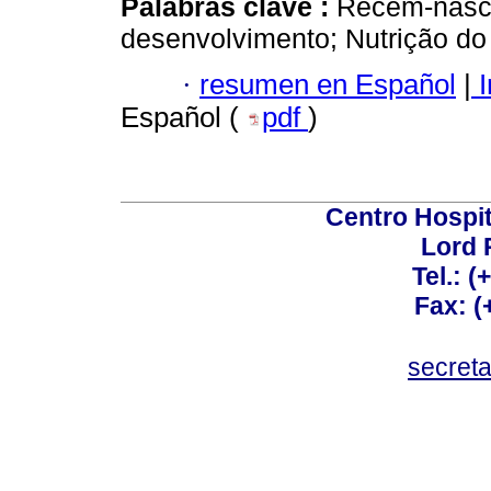
Palabras clave :
Recém-nasci
desenvolvimento; Nutrição do 
·
resumen en Español
|
I
Español (
pdf
)
Centro Hospit
Lord 
Tel.: 
Fax: 
secret