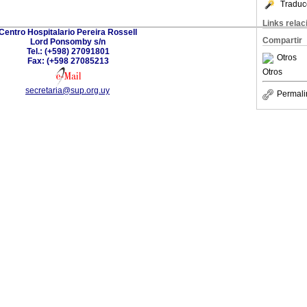
Traduc
Links rela
Centro Hospitalario Pereira Rossell
Compartir
Lord Ponsomby s/n
Tel.: (+598) 27091801
Otros
Fax: (+598 27085213
Otros
secretaria@sup.org.uy
Permali