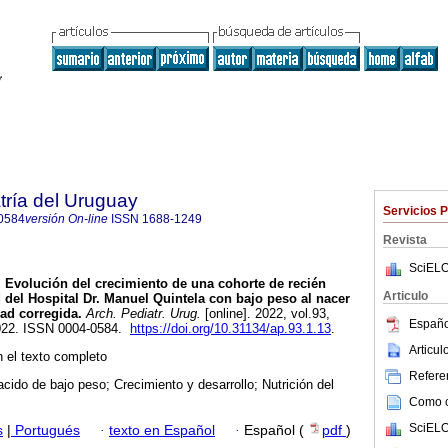
tría del Uruguay
Servicios 
0584
versión On-line
ISSN
1688-1249
Revista
SciELO
.
Evolución del crecimiento de una cohorte de recién
Articulo
 del Hospital Dr. Manuel Quintela con bajo peso al nacer
ad corregida.
Arch. Pediatr. Urug.
[online]. 2022, vol.93,
Españo
022. ISSN 0004-0584.
https://doi.org/10.31134/ap.93.1.13
.
Articu
 el texto completo
Referen
cido de bajo peso; Crecimiento y desarrollo; Nutrición del
Como ci
SciELO
s
|
Portugués
·
texto en Español
·
Español (
pdf
)