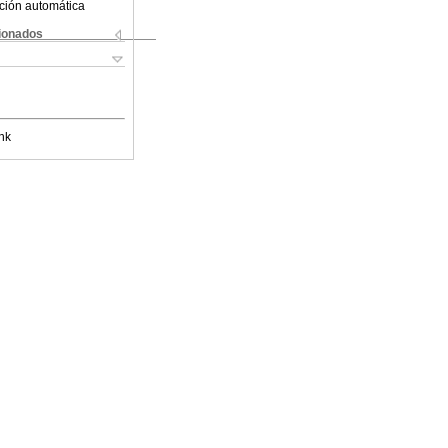
ción automática
cionados
nk