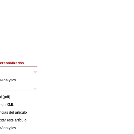
Personalizados
 Analytics
l (pdf)
lo en XML
cias del artículo
tar este artículo
 Analytics