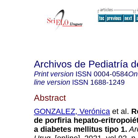
Archivos de Pediatría 
Print version
ISSN
0004-0584
On
line version
ISSN
1688-1249
Abstract
GONZALEZ, Verónica
et al.
Re
de porfiria hepato-eritropoi
a diabetes mellitus tipo 1.
Arc