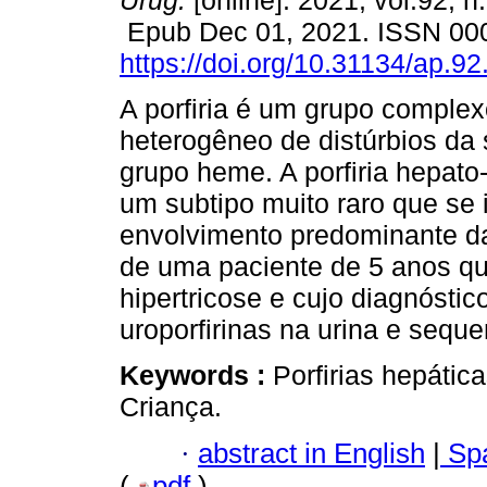
Urug.
[online]. 2021, vol.92, n
Epub Dec 01, 2021. ISSN 00
https://doi.org/10.31134/ap.92
A porfiria é um grupo complex
heterogêneo de distúrbios da 
grupo heme. A porfiria hepato-
um subtipo muito raro que se i
envolvimento predominante da
de uma paciente de 5 anos qu
hipertricose e cujo diagnósti
uroporfirinas na urina e seq
Keywords :
Porfirias hepática
Criança.
·
abstract in English
|
Spa
(
pdf
)