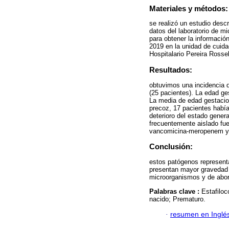
Materiales y métodos:
se realizó un estudio descri
datos del laboratorio de mic
para obtener la informació
2019 en la unidad de cuida
Hospitalario Pereira Rossel
Resultados:
obtuvimos una incidencia d
(25 pacientes). La edad ge
La media de edad gestacio
precoz, 17 pacientes había
deterioro del estado gener
frecuentemente aislado fue
vancomicina-meropenem y 
Conclusión:
estos patógenos representa
presentan mayor gravedad y
microorganismos y de abord
Palabras clave :
Estafiloc
nacido; Prematuro.
·
resumen en Inglé