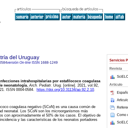
tría del Uruguay
Servicios 
0584
versión On-line
ISSN
1688-1249
Revista
SciELO
nfecciones intrahospitalarias por estafilococo coagulasa
Articulo
de neonatología.
Arch. Pediatr. Urug.
[online]. 2021, vol.92,
021. ISSN 0004-0584.
https://doi.org/10.31134/ap.92.2.10
.
Españo
Articu
filococo coagulasa negativo (SCoN) es una causa común de
Referen
dad neonatal. Los SCoN son los microorganismos más
Como ci
os con aproximadamente el 50% de los casos. El objetivo de
 incidencia y las características de los neonatos portadores
SciELO
.