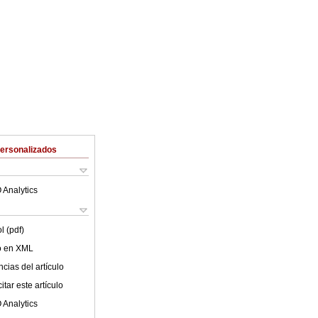
Personalizados
 Analytics
l (pdf)
lo en XML
cias del artículo
tar este artículo
 Analytics