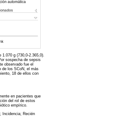
ción automática
cionados
nk
 1.070 g (730,0-2.365,0).
Por sospecha de sepsis
te observado fue el
ro de los SCoN, el más
iento, 18 de ellos con
rmente en pacientes que
ión del rol de estos
iótico empírico.
; Incidencia; Recién