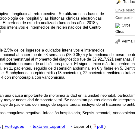
Traduc
Links rela
ptivo, longitudinal, retrospectivo. Se utilizaron las bases de
Compartir
robiología del hospital y las historias clínicas electrónicas
n. El período de estudio analizado fueron los años 2018 y
Otros
dos intensivos e intermedios de recién nacidos del Centro
Otros
l.
Permali
e 2,5% de los ingresos a cuidados intensivos e intermedios
stacional al nacer fue de 28 semanas (25,0-35,0) y la mediana del peso fue de
nal posmenstrual al momento del diagnóstico fue de 32,92±7,921 semanas. 
n recibido un curso de antibióticos previo. El signo clínico más frecuentemen
al, en 11 pacientes, seguido de distensión abdominal en 6 y fiebre en 5. Dent
 el Staphylococcus epidermidis (13 pacientes); 22 pacientes recibieron tratam
4 con monoterapia con vancomicina.
n una causa importante de morbimortalidad en la unidad neonatal, particula
 mayor necesidad de soporte vital. Se necesitan pautas claras de interpretac
aje de pacientes con riesgo de sepsis tardía, incluyendo el tratamiento antib
oco coagulasa negativo; Infección hospitalaria; Sepsis neonatal; Vancomicina
s
|
Portugués
·
texto en Español
·
Español (
pdf
)