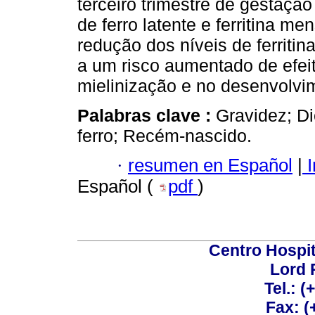
terceiro trimestre de gestaçã
de ferro latente e ferritina m
redução dos níveis de ferritin
a um risco aumentado de efei
mielinização e no desenvolvi
Palabras clave :
Gravidez; Die
ferro; Recém-nascido.
·
resumen en Español
|
I
Español (
pdf
)
Centro Hospit
Lord 
Tel.: 
Fax: 