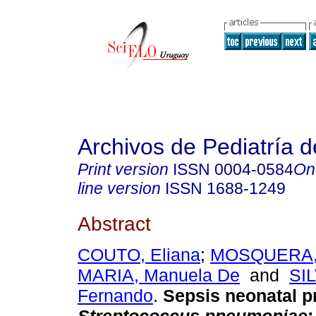
Archivos de Pediatría 
Print version
ISSN
0004-0584
On
line version
ISSN
1688-1249
Abstract
COUTO, Eliana
;
MOSQUERA, 
MARIA, Manuela De
and
SI
Fernando
.
Sepsis neonatal p