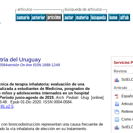
tría del Uruguay
Servicios 
0584
versión On-line
ISSN
1688-1249
Revista
SciELO
nica de terapia inhalatoria: evaluación de una
Articulo
ealizada a estudiantes de Medicina, posgrados de
e niños y adolescentes internados en un hospital
Españo
 Período junio-agosto de 2019.
Arch. Pediatr. Urug.
[online].
.43-48. Epub 01-Dic-2020. ISSN 0004-0584.
Articu
.91.s2.5
.
Referen
Como ci
as con broncoobstrucción representan una causa frecuente de
SciELO
ndo la vía inhalatoria de elección en su tratamiento.