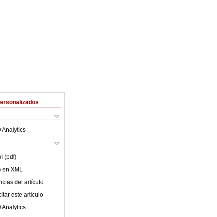
Personalizados
 Analytics
l (pdf)
lo en XML
cias del artículo
tar este artículo
 Analytics