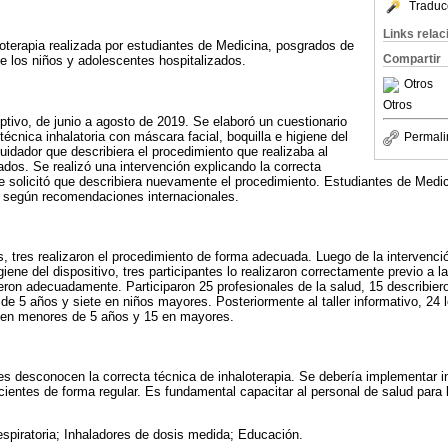
Traduc
Links rela
loterapia realizada por estudiantes de Medicina, posgrados de
Compartir
de los niños y adolescentes hospitalizados.
Otros
Otros
iptivo, de junio a agosto de 2019. Se elaboró un cuestionario
técnica inhalatoria con máscara facial, boquilla e higiene del
Permali
 cuidador que describiera el procedimiento que realizaba al
ados. Se realizó una intervención explicando la correcta
e solicitó que describiera nuevamente el procedimiento. Estudiantes de Medi
s según recomendaciones internacionales.
es, tres realizaron el procedimiento de forma adecuada. Luego de la intervenci
giene del dispositivo, tres participantes lo realizaron correctamente previo a la
ieron adecuadamente. Participaron 25 profesionales de la salud, 15 describier
e 5 años y siete en niños mayores. Posteriormente al taller informativo, 24 l
 en menores de 5 años y 15 en mayores.
es desconocen la correcta técnica de inhaloterapia. Se debería implementar 
cientes de forma regular. Es fundamental capacitar al personal de salud para 
espiratoria; Inhaladores de dosis medida; Educación.