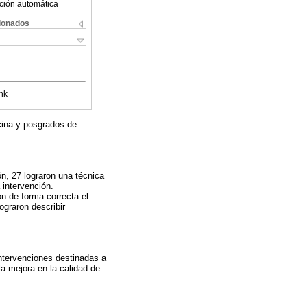
ción automática
cionados
nk
cina y posgrados de
ón, 27 lograron una técnica
 intervención.
on de forma correcta el
ograron describir
intervenciones destinadas a
la mejora en la calidad de