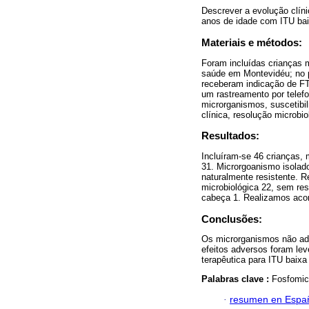
Descrever a evolução clíni
anos de idade com ITU bai
Materiais e métodos:
Foram incluídas crianças 
saúde em Montevidéu; no p
receberam indicação de FT 
um rastreamento por telefon
microrganismos, suscetibi
clínica, resolução microbi
Resultados:
Incluíram-se 46 crianças, 
31. Microrgoanismo isolado
naturalmente resistente. R
microbiológica 22, sem res
cabeça 1. Realizamos acom
Conclusões:
Os microrganismos não adq
efeitos adversos foram le
terapêutica para ITU baixa
Palabras clave :
Fosfomic
·
resumen en Espa