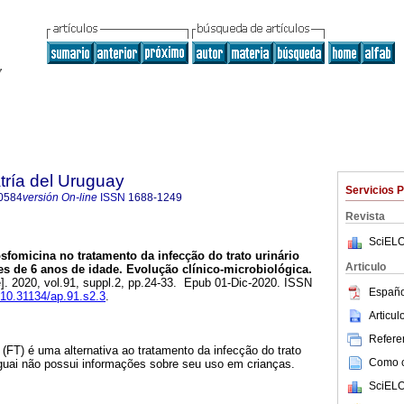
tría del Uruguay
Servicios 
0584
versión On-line
ISSN
1688-1249
Revista
SciELO
sfomicina no tratamento da infecção do trato urinário
Articulo
s de 6 anos de idade. Evolução clínico-microbiológica.
e]. 2020, vol.91, suppl.2, pp.24-33. Epub 01-Dic-2020. ISSN
Españo
g/10.31134/ap.91.s2.3
.
Articu
Referen
(FT) é uma alternativa ao tratamento da infecção do trato
Como ci
uguai não possui informações sobre seu uso em crianças.
SciELO