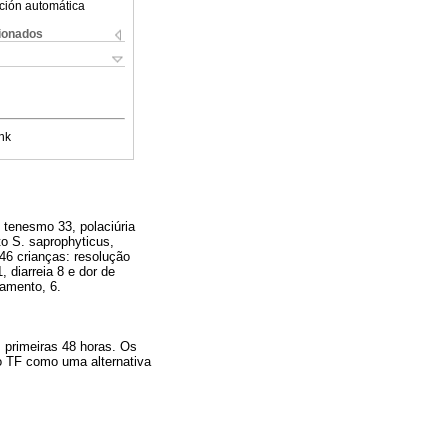
ción automática
cionados
nk
, tenesmo 33, polaciúria
to S. saprophyticus,
46 crianças: resolução
 diarreia 8 e dor de
amento, 6.
 primeiras 48 horas. Os
o TF como uma alternativa