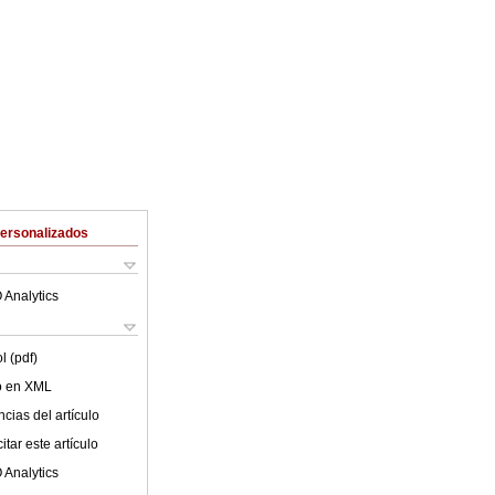
Personalizados
 Analytics
l (pdf)
lo en XML
cias del artículo
tar este artículo
 Analytics