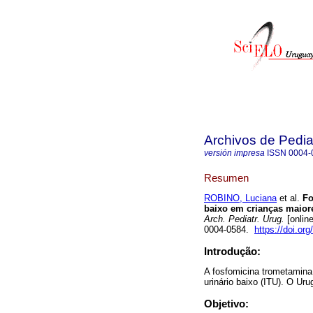
Archivos de Pedia
versión impresa
ISSN
0004-
Resumen
ROBINO, Luciana
et al.
Fo
baixo em crianças maiore
Arch. Pediatr. Urug.
[onlin
0004-0584.
https://doi.or
Introdução:
A fosfomicina trometamina 
urinário baixo (ITU). O Ur
Objetivo: