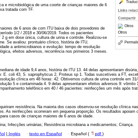
Traduc
ca e microbiológica de uma coorte de crianças maiores de 6
xa tratada com TF.
Links rela
Compartir
Otros
maiores de 6 anos de com ITU baixa de dois provedores de
Otros
eríodo 1/2 / 2018 e 30/06/2019. Todos os pacientes
2 g em dose única, cultura de urina e controle. Realizou-se
e. Se avaliou: prontuário clínico, história de ITU,
Permali
lidade a antimicrobianos e evolução: tempo de resolução
ológica, efeitos adversos, recorrência nos primeiros 3 meses.
mediana de idade 9,4 anos, história de ITU 13. 44 delas apresentaram disúria
: E. coli 43, S. saprophyticus 2, Proteus sp 1. Todas suscetíveis a FT, exce
esolução clínica em 48 horas: 42. Obtivemos cultura de urina controle em 31/
olução 5 e contaminada 4. 9 delas apresentaram efeitos adversos 9: vômito 1,
panhamento telefônico em 40 / 46 pacientes: reinfecções um mês após trat
uiriram resistência. Na maioria dos casos observou-se resolução clínica nas
ves. As reinfecções ocorreram em pequena proporção. Os resultados apoiam 
 para casos de crianças maiores de 6 anos de idade.
ina; Infecções urinárias; Resistência microbiana a medicamentos; Criança.
ñol
|
Inglés
·
texto en Español
·
Español (
pdf
)