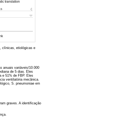
ic translation
ks
nk
 clínicas, etiológicas e
s anuais variáveis/10.000
diana de 5 dias. Eles
ma e 51% de FBP. Eles
ia ventilatória mecânica.
ológico, S. pneumoniae em
am graves. A identificação
ança.