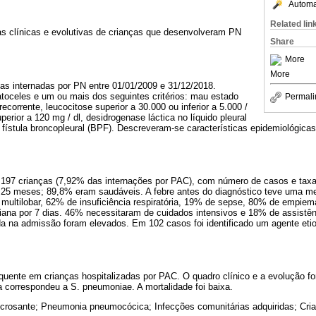
Automat
Related lin
as clínicas e evolutivas de crianças que desenvolveram PN
Share
More
More
ças internadas por PN entre 01/01/2009 e 31/12/2018.
toceles e um ou mais dos seguintes critérios: mau estado
Permali
recorrente, leucocitose superior a 30.000 ou inferior a 5.000 /
erior a 120 mg / dl, desidrogenase láctica no líquido pleural
u fístula broncopleural (BPF). Descreveram-se características epidemiológicas,
 197 crianças (7,92% das internações por PAC), com número de casos e taxa
de 25 meses; 89,8% eram saudáveis. A febre antes do diagnóstico teve uma me
ultilobar, 62% de insuficiência respiratória, 19% de sepse, 80% de empie
iana por 7 dias. 46% necessitaram de cuidados intensivos e 18% de assistênc
a na admissão foram elevados. Em 102 casos foi identificado um agente eti
uente em crianças hospitalizadas por PAC. O quadro clínico e a evolução for
ria correspondeu a S. pneumoniae. A mortalidade foi baixa.
rosante; Pneumonia pneumocócica; Infecções comunitárias adquiridas; Cri