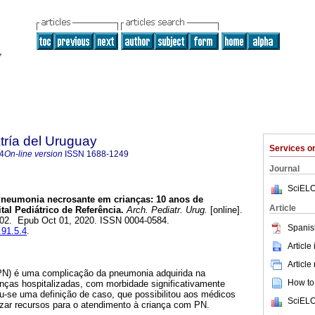
tría del Uruguay
Services 
4
On-line version
ISSN
1688-1249
Journal
SciELO
neumonia necrosante em crianças: 10 anos de
Article
al Pediátrico de Referência.
Arch. Pediatr. Urug.
[online].
-302. Epub Oct 01, 2020. ISSN 0004-0584.
Spanis
.91.5.4
.
Article
Article
PN) é uma complicação da pneumonia adquirida na
How to 
ças hospitalizadas, com morbidade significativamente
u-se uma definição de caso, que possibilitou aos médicos
SciELO
alizar recursos para o atendimento à criança com PN.