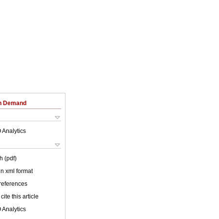
on Demand
 Analytics
h (pdf)
 in xml format
 references
cite this article
 Analytics