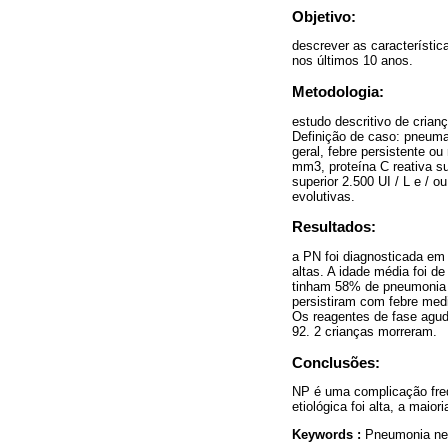
Objetivo:
descrever as característic
nos últimos 10 anos.
Metodologia:
estudo descritivo de crian
Definição de caso: pneuma
geral, febre persistente ou 
mm3, proteína C reativa sup
superior 2.500 UI / L e / o
evolutivas.
Resultados:
a PN foi diagnosticada em
altas. A idade média foi 
tinham 58% de pneumonia m
persistiram com febre med
Os reagentes de fase agud
92. 2 crianças morreram.
Conclusões:
NP é uma complicação freq
etiológica foi alta, a maio
Keywords :
Pneumonia nec