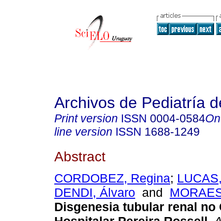
Archivos de Pediatría 
Print version
ISSN
0004-0584
On
line version
ISSN
1688-1249
Abstract
CORDOBEZ, Regina
;
LUCAS,
DENDI, Álvaro
and
MORAES,
Disgenesia tubular renal no