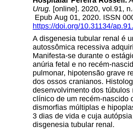
Hospitalar Pereira Rossell.
A
Urug.
[online]. 2020, vol.91, n
Epub Aug 01, 2020. ISSN 00
https://doi.org/10.31134/ap.91
A disgenesia tubular renal é
autossômica recessiva adquir
Manifesta-se durante o estág
anúria fetal e no recém-nasci
pulmonar, hipotensão grave ref
dos ossos cranianos. Histolo
desenvolvimento dos túbulos
clínico de um recém-nascido q
dismorfias múltiplas e hipopl
3 dias de vida e cuja autópsi
disgenesia tubular renal.