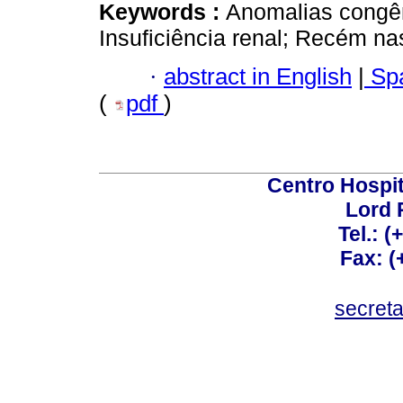
Keywords :
Anomalias congên
Insuficiência renal; Recém na
·
abstract in English
|
Spa
(
pdf
)
Centro Hospit
Lord 
Tel.: 
Fax: 
secret