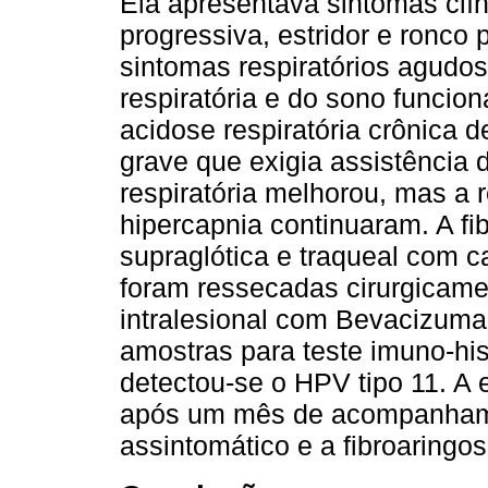
Ela apresentava sintomas clíni
progressiva, estridor e ronco
sintomas respiratórios agudos
respiratória e do sono funciona
acidose respiratória crônica
grave que exigia assistência 
respiratória melhorou, mas a r
hipercapnia continuaram. A fi
supraglótica e traqueal com c
foram ressecadas cirurgicame
intralesional com Bevacizumab
amostras para teste imuno-hi
detectou-se o HPV tipo 11. A e
após um mês de acompanhame
assintomático e a fibroaringos