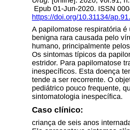
Urug.
[online]. 2020, vol.91, n
Epub 01-Jun-2020. ISSN 000
https://doi.org/10.31134/ap.91
A papilomatose respiratória é
benigna rara causada pelo ví
humano, principalmente pelos 
Os sintomas típicos da papilo
estridor. Para papilomatose t
inespecíficos. Esta doença te
tende a ser recorrente. O obj
pediátrico pouco frequente, q
sintomatologia inespecífica.
Caso clínico:
criança de seis anos internada 