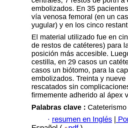
centrales, 7 restos de porth a 
embolizados. En 35 pacientes l
vía venosa femoral (en un cas
yugular) y en los cinco restant
El material utilizado fue en ci
de restos de catéteres) para l
posición más accesible. Luego
cestilla, en 29 casos un catét
casos un biótomo, para la cap
embolizados. Treinta y nueve
rescatados sin complicaciones
firmemente adherido al ápex v
Palabras clave :
Cateterismo
·
resumen en Inglés
|
Por
Español (
pdf
)