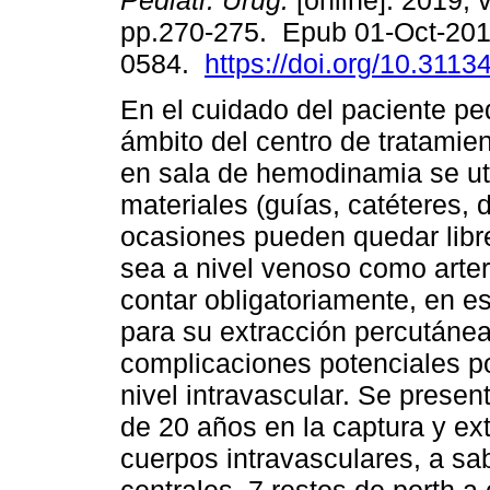
Pediatr. Urug.
[online]. 2019, v
pp.270-275. Epub 01-Oct-201
0584.
https://doi.org/10.3113
En el cuidado del paciente ped
ámbito del centro de tratamien
en sala de hemodinamia se ut
materiales (guías, catéteres, 
ocasiones pueden quedar libre
sea a nivel venoso como arter
contar obligatoriamente, en e
para su extracción percutánea
complicaciones potenciales p
nivel intravascular. Se presen
de 20 años en la captura y ex
cuerpos intravasculares, a sa