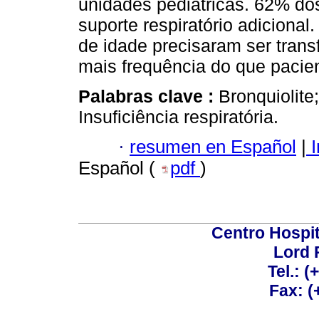
unidades pediátricas. 62% do
suporte respiratório adicion
de idade precisaram ser trans
mais frequência do que pacie
Palabras clave :
Bronquiolite
Insuficiência respiratória.
·
resumen en Español
|
I
Español (
pdf
)
Centro Hospit
Lord 
Tel.: 
Fax: 