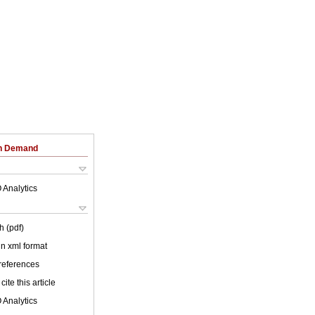
on Demand
 Analytics
h (pdf)
 in xml format
 references
cite this article
 Analytics