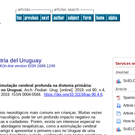
tría del Uruguay
Services 
4
On-line version
ISSN
1688-1249
Journal
SciELO
imulação cerebral profunda na distonia primária:
Article
 no Uruguai.
Arch. Pediatr. Urug.
[online]. 2019, vol.90, n.4,
, 2019. ISSN 0004-0584.
https://doi.org/10.31134/ap.90.4.6
.
Spanis
Article
rbios neurológicos mais comuns em crianças. Muitas vezes
Article
armacológico, pode ter um profundo impacto negativo na
How to 
ças e cuidadores. Porém, existe um interesse especial no
abordagens terapêuticas, como a estimulação cerebral
SciELO
 artigo é apresentar o primeiro caso no Uruguai de uma