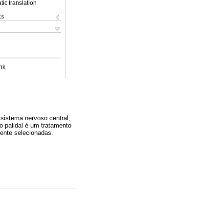
ic translation
ks
nk
 sistema nervoso central,
o palidal é um tratamento
mente selecionadas.