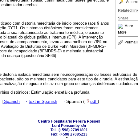
tonia hereditária isolada, confirmada com testes genéticos, e
Automat
estimulador cerebral.
Related lin
Share
icado com distonia hereditária de início precoce (aos 9 anos
More
ação DYT1. Os sintomas distônicos foram considerados
More
ada a sua refratariedade ao tratamento médico, o paciente
 bilateral do globus pallidus internus (GPi). A intervenção
3 meses de acompanhamento, levou a uma melhora de 76% no
Permali
e Avaliação de Distúrbio de Burke Fahn Marsden (BFMDRS-
core de incapacidade (BFMDRS-D) e melhoria substancial
 da criança (questionário SF36).
 distonia isolada hereditária sem neurodegeneração ou lesões estruturais do
aciente, são os melhores candidatos para este tipo de cirurgia. A estimulaçã
ua realização é segura e eficaz num grupo de crianças distônicas cuidadosa
úrbios distônicos; Estimulação encefálica profunda.
h
|
Spanish
·
text in Spanish
·
Spanish (
pdf
)
Centro Hospitalario Pereira Rossell
Lord Ponsomby s/n
Tel.: (+598) 27091801
Fax: (+598 27085213