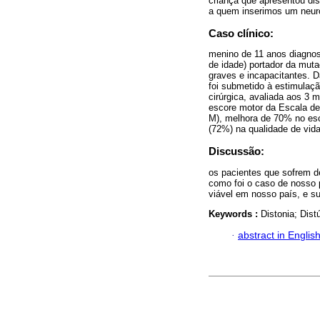
criança que apresentou dis
a quem inserimos um neuro
Caso clínico:
menino de 11 anos diagnost
de idade) portador da mut
graves e incapacitantes. D
foi submetido à estimulação
cirúrgica, avaliada aos 
escore motor da Escala d
M), melhora de 70% no es
(72%) na qualidade de vida
Discussão:
os pacientes que sofrem de
como foi o caso de nosso p
viável em nosso país, e s
Keywords :
Distonia; Dist
·
abstract in Englis