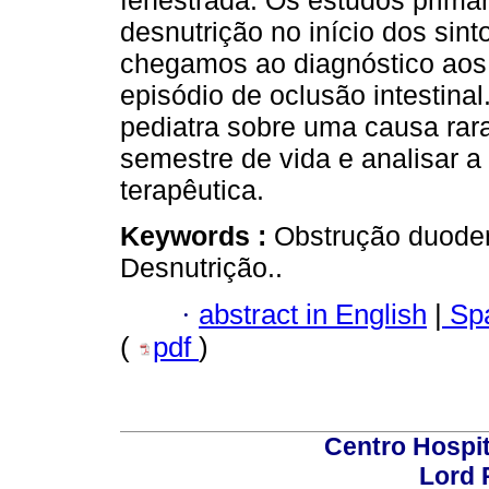
fenestrada. Os estudos primár
desnutrição no início dos sin
chegamos ao diagnóstico aos
episódio de oclusão intestinal
pediatra sobre uma causa rar
semestre de vida e analisar 
terapêutica.
Keywords :
Obstrução duoden
Desnutrição..
·
abstract in English
|
Spa
(
pdf
)
Centro Hospit
Lord 