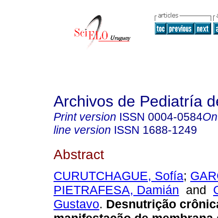
Archivos de Pediatría 
Print version
ISSN
0004-0584
On
line version
ISSN
1688-1249
Abstract
CURUTCHAGUE, Sofía
;
GARC
PIETRAFESA, Damián
and
Gustavo
.
Desnutrição crôni