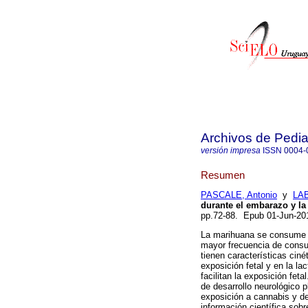
Archivos de Pedia
versión impresa
ISSN
0004-
Resumen
PASCALE, Antonio
y
LAB
durante el embarazo y la 
pp.72-88. Epub 01-Jun-2
La marihuana se consume e
mayor frecuencia de consu
tienen características ci
exposición fetal y en la l
facilitan la exposición fet
de desarrollo neurológico 
exposición a cannabis y de
información científica sob