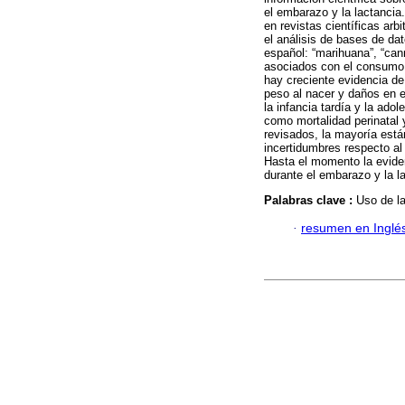
el embarazo y la lactancia.
en revistas científicas ar
el análisis de bases de da
español: “marihuana”, “can
asociados con el consumo
hay creciente evidencia de
peso al nacer y daños en e
la infancia tardía y la ado
como mortalidad perinatal 
revisados, la mayoría está
incertidumbres respecto a
Hasta el momento la eviden
durante el embarazo y la l
Palabras clave :
Uso de l
·
resumen en Inglé