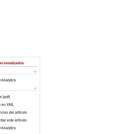
Personalizados
 Analytics
l (pdf)
lo en XML
cias del artículo
tar este artículo
 Analytics