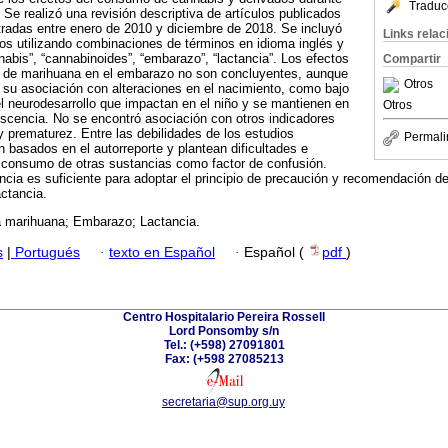
Traduc
 Se realizó una revisión descriptiva de artículos publicados
bitradas entre enero de 2010 y diciembre de 2018. Se incluyó
Links rela
tos utilizando combinaciones de términos en idioma inglés y
nabis”, “cannabinoides”, “embarazo”, “lactancia”. Los efectos
Compartir
 de marihuana en el embarazo no son concluyentes, aunque
Otros
 su asociación con alteraciones en el nacimiento, como bajo
l neurodesarrollo que impactan en el niño y se mantienen en
Otros
lescencia. No se encontró asociación con otros indicadores
y prematurez. Entre las debilidades de los estudios
Permali
n basados en el autorreporte y plantean dificultades e
l consumo de otras sustancias como factor de confusión.
cia es suficiente para adoptar el principio de precaución y recomendación d
actancia.
a marihuana; Embarazo; Lactancia.
s
|
Portugués
·
texto en Español
·
Español (
pdf
)
Centro Hospitalario Pereira Rossell
Lord Ponsomby s/n
Tel.: (+598) 27091801
Fax: (+598 27085213
secretaria@sup.org.uy