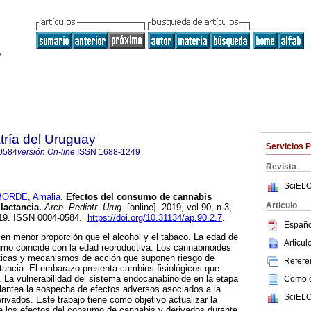
tría del Uruguay
Servicios 
0584
versión On-line
ISSN
1688-1249
Revista
SciELO
ORDE, Amalia
.
Efectos del consumo de cannabis
Articulo
lactancia.
Arch. Pediatr. Urug.
[online]. 2019, vol.90, n.3,
019. ISSN 0004-0584.
https://doi.org/10.31134/ap.90.2.7
.
Españo
n menor proporción que el alcohol y el tabaco. La edad de
Articu
mo coincide con la edad reproductiva. Los cannabinoides
néticas y mecanismos de acción que suponen riesgo de
Referen
actancia. El embarazo presenta cambios fisiológicos que
al. La vulnerabilidad del sistema endocanabinoide en la etapa
Como ci
plantea la sospecha de efectos adversos asociados a la
SciELO
rivados. Este trabajo tiene como objetivo actualizar la
re los efectos del consumo de cannabis y derivados durante