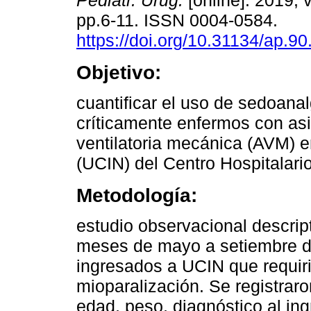
Pediatr. Urug.
[online]. 2019, v
pp.6-11. ISSN 0004-0584.
https://doi.org/10.31134/ap.90
Objetivo:
cuantificar el uso de sedoana
críticamente enfermos con asi
ventilatoria mecánica (AVM) 
(UCIN) del Centro Hospitalari
Metodología:
estudio observacional descript
meses de mayo a setiembre de
ingresados a UCIN que requir
mioparalización. Se registraro
edad, peso, diagnóstico al ing