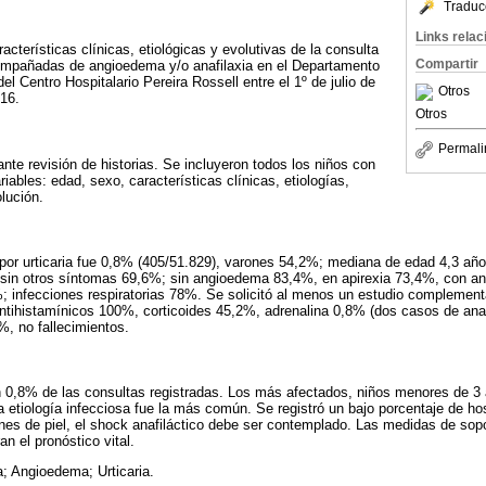
Traduc
Links rela
racterísticas clínicas, etiológicas y evolutivas de la consulta
Compartir
acompañadas de angioedema y/o anafilaxia en el Departamento
l Centro Hospitalario Pereira Rossell entre el 1º de julio de
Otros
016.
Otros
Permali
nte revisión de historias. Se incluyeron todos los niños con
riables: edad, sexo, características clínicas, etiologías,
lución.
 por urticaria fue 0,8% (405/51.829), varones 54,2%; mediana de edad 4,3 año
sin otros síntomas 69,6%; sin angioedema 83,4%, en apirexia 73,4%, con ana
%; infecciones respiratorias 78%. Se solicitó al menos un estudio complement
ntihistamínicos 100%, corticoides 45,2%, adrenalina 0,8% (dos casos de anafil
%, no fallecimientos.
on 0,8% de las consultas registradas. Los más afectados, niños menores de 3 
 etiología infecciosa fue la más común. Se registró un bajo porcentaje de ho
nes de piel, el shock anafiláctico debe ser contemplado. Las medidas de sopo
n el pronóstico vital.
a; Angioedema; Urticaria.