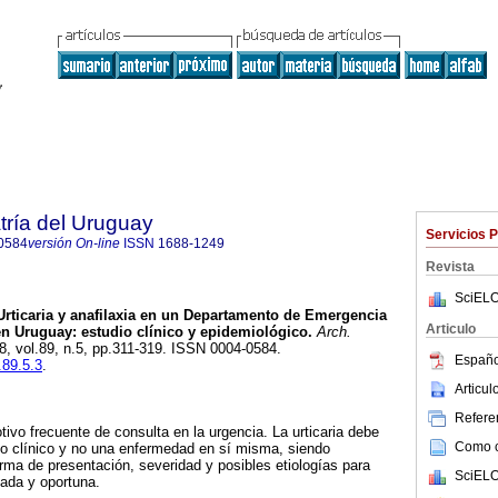
tría del Uruguay
Servicios 
0584
versión On-line
ISSN
1688-1249
Revista
SciELO
rticaria y anafilaxia en un Departamento de Emergencia
Articulo
 en Uruguay: estudio clínico y epidemiológico.
Arch.
18, vol.89, n.5, pp.311-319. ISSN 0004-0584.
Españo
.89.5.3
.
Articu
Referen
tivo frecuente de consulta en la urgencia. La urticaria debe
Como ci
o clínico y no una enfermedad en sí misma, siendo
rma de presentación, severidad y posibles etiologías para
SciELO
iada y oportuna.