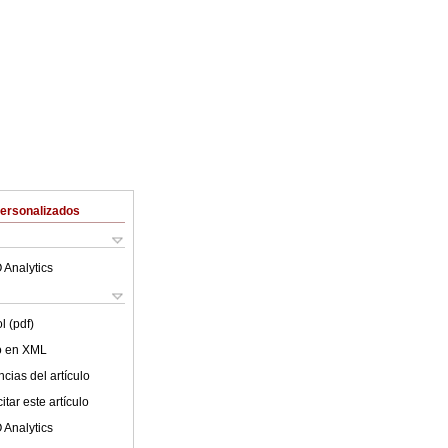
Personalizados
 Analytics
l (pdf)
lo en XML
cias del artículo
tar este artículo
 Analytics