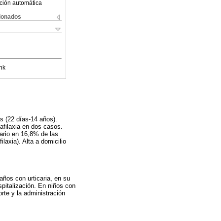
ción automática
cionados
nk
s (22 días-14 años).
filaxia en dos casos.
ario en 16,8% de las
axia). Alta a domicilio
años con urticaria, en su
spitalización. En niños con
rte y la administración