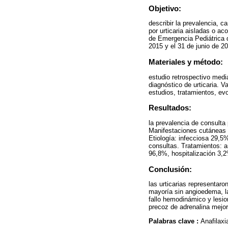
Objetivo:
describir la prevalencia, ca
por urticaria aisladas o 
de Emergencia Pediátrica de
2015 y el 31 de junio de 2
Materiales y método:
estudio retrospectivo media
diagnóstico de urticaria. Va
estudios, tratamientos, evo
Resultados:
la prevalencia de consulta
Manifestaciones cutáneas 
Etiología: infecciosa 29,5
consultas. Tratamientos: a
96,8%, hospitalización 3,2
Conclusión:
las urticarias representar
mayoría sin angioedema, la
fallo hemodinámico y lesio
precoz de adrenalina mejora
Palabras clave :
Anafilaxi