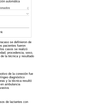
ción automática
cionados
nk
racaso se definieron de
os pacientes fueron
 los casos se realizó
 edad, procedencia, sexo,
de la técnica y resultado
otivo de la conexión fue
ríngeo diagnóstico
oras y la técnica resultó
s en ambulancia
nvasiva.
casos de lactantes con