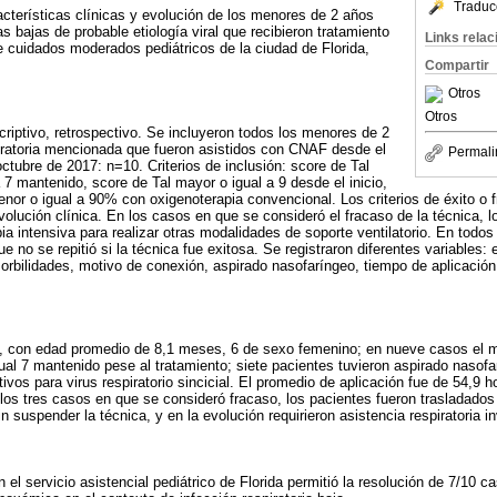
Traduc
racterísticas clínicas y evolución de los menores de 2 años
as bajas de probable etiología viral que recibieron tratamiento
Links rela
 cuidados moderados pediátricos de la ciudad de Florida,
Compartir
Otros
Otros
criptivo, retrospectivo. Se incluyeron todos los menores de 2
iratoria mencionada que fueron asistidos con CNAF desde el
Permali
octubre de 2017: n=10. Criterios de inclusión: score de Tal
 7 mantenido, score de Tal mayor o igual a 9 desde el inicio,
nor o igual a 90% con oxigenoterapia convencional. Los criterios de éxito o f
volución clínica. En los casos en que se consideró el fracaso de la técnica, l
ia intensiva para realizar otras modalidades de soporte ventilatorio. En todos
 no se repitió si la técnica fue exitosa. Se registraron diferentes variables:
morbilidades, motivo de conexión, aspirado nasofaríngeo, tiempo de aplicación 
s, con edad promedio de 8,1 meses, 6 de sexo femenino; en nueve casos el m
ual 7 mantenido pese al tratamiento; siete pacientes tuvieron aspirado nasofa
tivos para virus respiratorio sincicial. El promedio de aplicación fue de 54,9 h
los tres casos en que se consideró fracaso, los pacientes fueron trasladado
in suspender la técnica, y en la evolución requirieron asistencia respiratoria i
n el servicio asistencial pediátrico de Florida permitió la resolución de 7/10 