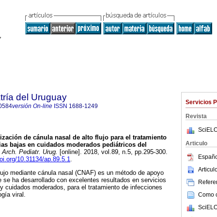
tría del Uruguay
Servicios 
0584
versión On-line
ISSN
1688-1249
Revista
SciELO
ización de cánula nasal de alto flujo para el tratamiento
Articulo
rias bajas en cuidados moderados pediátricos del
Arch. Pediatr. Urug.
[online]. 2018, vol.89, n.5, pp.295-300.
Españo
doi.org/10.31134/ap.89.5.1
.
Articu
 flujo mediante cánula nasal (CNAF) es un método de apoyo
ue se ha desarrollado con excelentes resultados en servicios
Referen
y cuidados moderados, para el tratamiento de infecciones
gía viral.
Como ci
SciELO