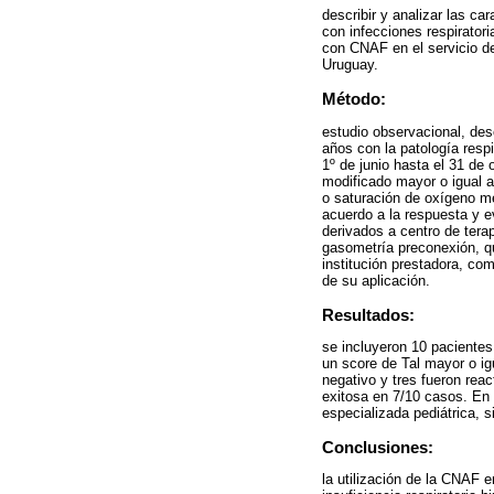
describir y analizar las ca
con infecciones respiratori
con CNAF en el servicio de
Uruguay.
Método:
estudio observacional, des
años con la patología resp
1º de junio hasta el 31 de 
modificado mayor o igual a
o saturación de oxígeno me
acuerdo a la respuesta y e
derivados a centro de terap
gasometría preconexión, que
institución prestadora, co
de su aplicación.
Resultados:
se incluyeron 10 paciente
un score de Tal mayor o ig
negativo y tres fueron reac
exitosa en 7/10 casos. En 
especializada pediátrica, s
Conclusiones:
la utilización de la CNAF e