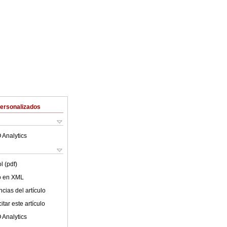
Personalizados
 Analytics
l (pdf)
lo en XML
cias del artículo
tar este artículo
 Analytics