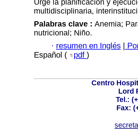
Urge la planificación y ejecu
multidisciplinaria, interinstitu
Palabras clave :
Anemia; Para
nutricional; Niño.
·
resumen en Inglés
|
Por
Español (
pdf
)
Centro Hospit
Lord 
Tel.: 
Fax: 
secret