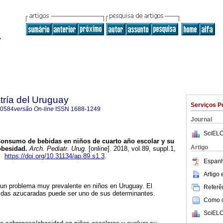
tría del Uruguay
Serviços P
-0584
versão On-line
ISSN
1688-1249
Journal
SciELO
onsumo de bebidas en niños de cuarto año escolar y su
Artigo
obesidad.
Arch. Pediatr. Urug.
[online]. 2018, vol.89, suppl.1,
4.
https://doi.org/10.31134/ap.89.s1.3
.
Espanh
Artigo
un problema muy prevalente en niños en Uruguay. El
Referên
das azucaradas puede ser uno de sus determinantes.
Como ci
SciELO