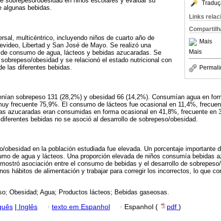
de sobrepeso/obesidad en niños escolares y evaluar su
Traduç
e algunas bebidas.
Links rela
Compartilh
ersal, multicéntrico, incluyendo niños de cuarto año de
Mais
evideo, Libertad y San José de Mayo. Se realizó una
Mais
 de consumo de agua, lácteos y bebidas azucaradas. Se
e sobrepeso/obesidad y se relacionó el estado nutricional con
e las diferentes bebidas.
Permali
Tenían sobrepeso 131 (28,2%) y obesidad 66 (14,2%). Consumían agua en for
muy frecuente 75,9%. El consumo de lácteos fue ocasional en 11,4%, frecue
as azucaradas eran consumidas en forma ocasional en 41,8%, frecuente en 
iferentes bebidas no se asoció al desarrollo de sobrepeso/obesidad.
o/obesidad en la población estudiada fue elevada. Un porcentaje importante 
mo de agua y lácteos. Una proporción elevada de niños consumía bebidas a
emostró asociación entre el consumo de bebidas y el desarrollo de sobrepes
nos hábitos de alimentación y trabajar para corregir los incorrectos, lo que co
o; Obesidad; Agua; Productos lácteos; Bebidas gaseosas.
guês
|
Inglês
·
texto em Espanhol
·
Espanhol (
pdf
)