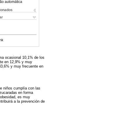
ão automática
cionados
ar
nk
ma ocasional 10,1% de los
nte en 12,9% y muy
33,6% y muy frecuente en
de niños cumplía con las
zucaradas en forma
o/obesidad, es muy
ntribuirá a la prevención de