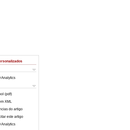
ersonalizados
 Analytics
ol (pdf)
 em XML
cias do artigo
tar este artigo
 Analytics