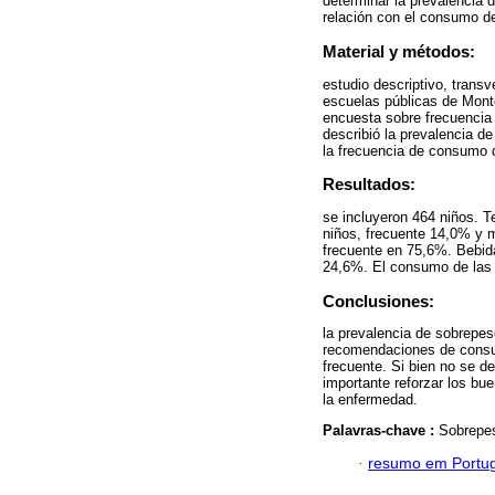
determinar la prevalencia 
relación con el consumo d
Material y métodos:
estudio descriptivo, transv
escuelas públicas de Mont
encuesta sobre frecuencia
describió la prevalencia d
la frecuencia de consumo d
Resultados:
se incluyeron 464 niños. 
niños, frecuente 14,0% y 
frecuente en 75,6%. Bebid
24,6%. El consumo de las d
Conclusiones:
la prevalencia de sobrepes
recomendaciones de consu
frecuente. Si bien no se d
importante reforzar los bue
la enfermedad.
Palavras-chave :
Sobrepes
·
resumo em Portu