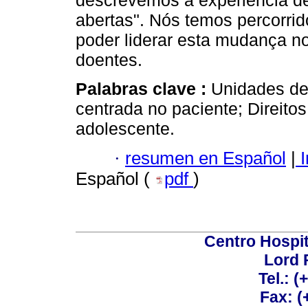
descrevemos a experiência d
abertas". Nós temos percorrido
poder liderar esta mudança n
doentes.
Palabras clave :
Unidades de 
centrada no paciente; Direito
adolescente.
·
resumen en Español
|
I
Español (
pdf
)
Centro Hospit
Lord 
Tel.: 
Fax: 