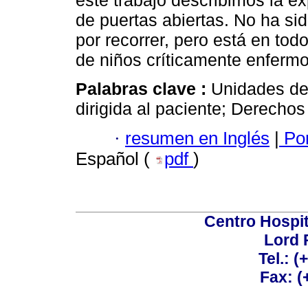
este trabajo describimos la e
de puertas abiertas. No ha si
por recorrer, pero está en to
de niños críticamente enfermo
Palabras clave :
Unidades de
dirigida al paciente; Derechos
·
resumen en Inglés
|
Por
Español (
pdf
)
Centro Hospit
Lord 
Tel.: 
Fax: 