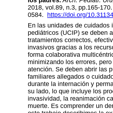
los padres.
Arch. Pediatr. Uru
2018, vol.89, n.3, pp.165-170
0584.
https://doi.org/10.3113
En las unidades de cuidados 
pediátricos (UCIP) se deben a
tratamientos correctos, efect
invasivos gracias a los recurs
forma colaborativa multicéntri
minimizando los errores, pero
atención. Se deben abrir las 
familiares allegados o cuida
durante la internación y per
su lado, lo que incluye los pr
invasividad, la reanimación c
muerte. Es comprender un der