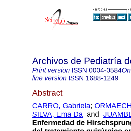
Archivos de Pediatría 
Print version
ISSN
0004-0584
On
line version
ISSN
1688-1249
Abstract
CARRO, Gabriela
;
ORMAECHE
SILVA, Ema Da
and
JUAMBE
Enfermedad de Hirschsprung